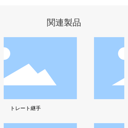
関連製品
ート継手
キャッ