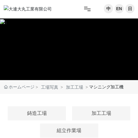
中
EN
日
ホームページ
製品情報
工場写真
企業情報
ホームページ
マシニング加工機
工場写真
加工工場
ニュース
鋳造工場
加工工場
お問い合わせ
組立作業場