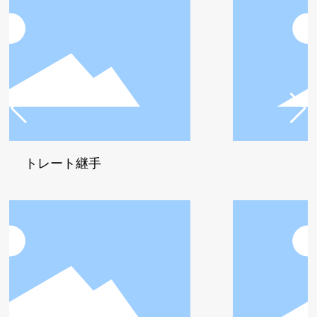
ート継手
キャッ