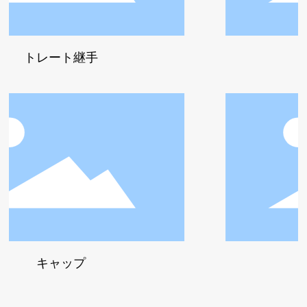
ート継手
エルボ
ャップ
ストレー